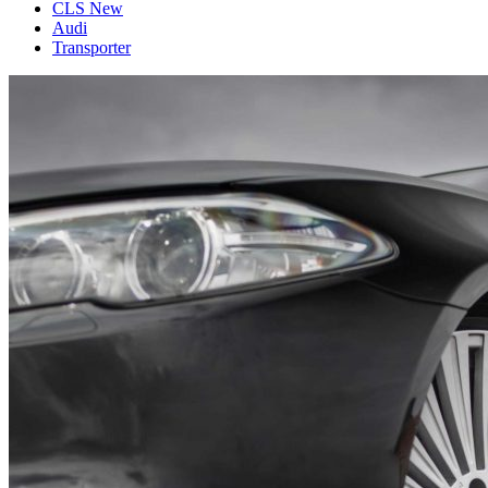
CLS New
Audi
Transporter