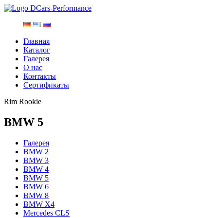
Главная
Каталог
Галерея
О нас
Контакты
Сертификаты
Rim Rookie
BMW 5
Галерея
BMW 2
BMW 3
BMW 4
BMW 5
BMW 6
BMW 8
BMW X4
Mercedes CLS