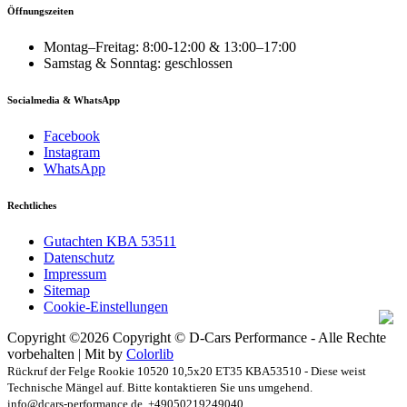
Öffnungszeiten
Montag–Freitag: 8:00-12:00 & 13:00–17:00
Samstag & Sonntag: geschlossen
Socialmedia & WhatsApp
Facebook
Instagram
WhatsApp
Rechtliches
Gutachten KBA 53511
Datenschutz
Impressum
Sitemap
Cookie-Einstellungen
Copyright ©
2026 Copyright © D-Cars Performance - Alle Rechte
vorbehalten | Mit
by
Colorlib
Rückruf der Felge Rookie 10520 10,5x20 ET35 KBA53510 - Diese weist
Technische Mängel auf. Bitte kontaktieren Sie uns umgehend.
info@dcars-performance.de, +49050219249040