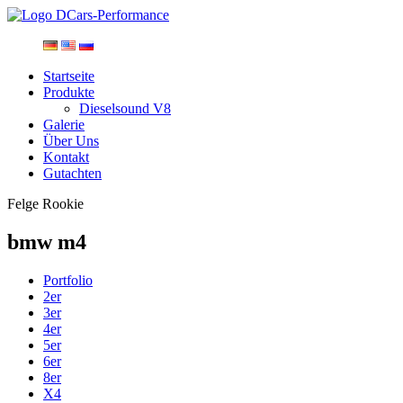
Startseite
Produkte
Dieselsound V8
Galerie
Über Uns
Kontakt
Gutachten
Felge Rookie
bmw m4
Portfolio
2er
3er
4er
5er
6er
8er
X4